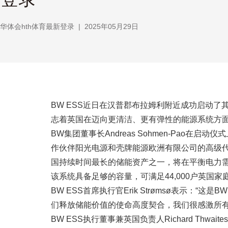
华体会hth体育最新登录
|
2025年05月29日
BW ESS近日在汉普郡布拉姆利附近成功启动了其
志着英国在迈向更清洁、更有弹性的能源系统方
BW集团董事长Andreas Sohmen-Pa
作伙伴阳光电源和壳牌能源欧洲有限公司的高级代表。作为
国持续时间最长的储能资产之一，将在平衡电力
该系统具备足够的容量，可满足44,000户英
BW ESS首席执行官Erik Strømsø表示：
们释放储能价值的使命高度契合，我们很感激所有
BW ESS执行董事兼英国负责人Richard Thw