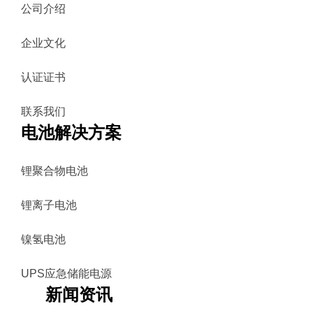
公司介绍
企业文化
认证证书
联系我们
电池解决方案
锂聚合物电池
锂离子电池
镍氢电池
UPS应急储能电源
新闻资讯