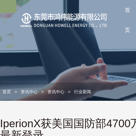
首
页
首页
>
资讯中心
>
资讯中心
>
行业新闻
IperionX获美国国防部4
最新登录