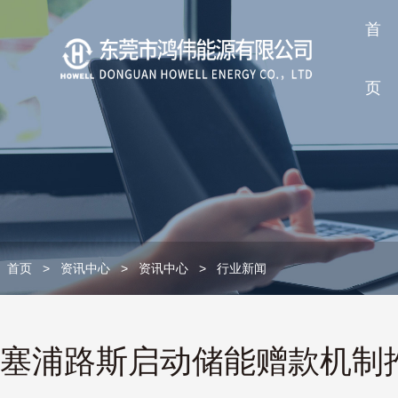
首
页
首页
>
资讯中心
>
资讯中心
>
行业新闻
塞浦路斯启动储能赠款机制推