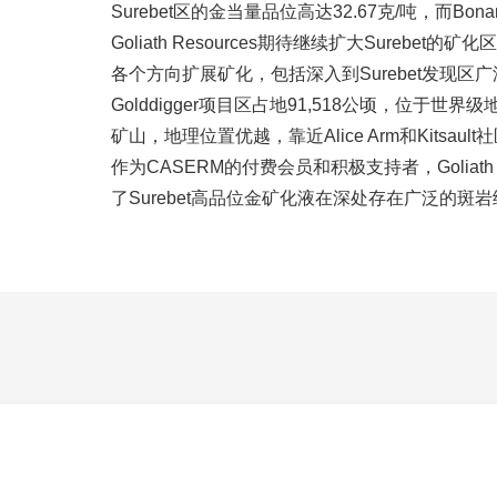
Surebet区的金当量品位高达32.67克/吨，而Bon
Goliath Resources期待继续扩大Sur
各个方向扩展矿化，包括深入到Surebet发现
Golddigger项目区占地91,518公顷，
矿山，地理位置优越，靠近Alice Arm和Kitsa
作为CASERM的付费会员和积极支持者，Goliat
了Surebet高品位金矿化液在深处存在广泛的