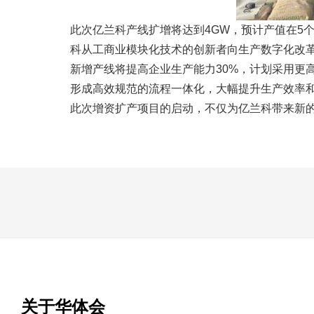
此次亿兰科产线扩增将达到4GW，预计产值在5个
科从工商业模块化技术的创新者向生产数字化改
新增产线将提高企业生产能力30%，计划采用更
形成高效规范的流程一体化，大幅提升生产效率
此次增资扩产项目的启动，不仅为亿兰科带来新
关于华体会