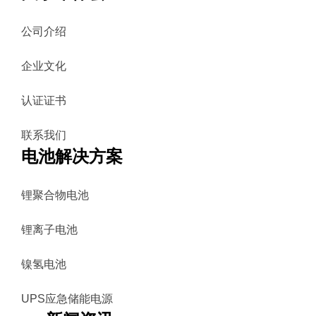
公司介绍
企业文化
认证证书
联系我们
电池解决方案
锂聚合物电池
锂离子电池
镍氢电池
UPS应急储能电源