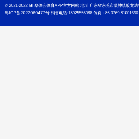
© 2021-2022 hth华体会体育APP官方网站 地址:广东省东莞市凝神镇蛟龙
粤ICP备2022060477号
销售电话:13925556088 传真:+86 0769-81001660