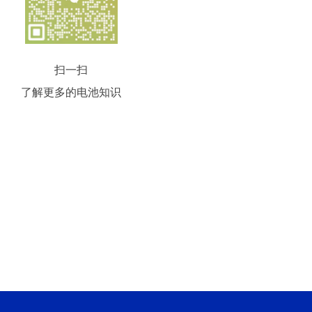
扫一扫
了解更多的电池知识