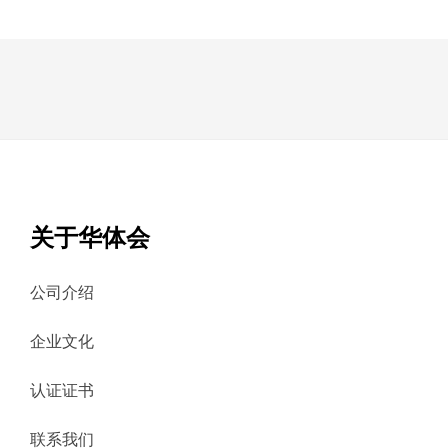
关于华体会
公司介绍
企业文化
认证证书
联系我们