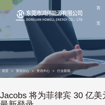
首
页
首页
>
资讯中心
>
资讯中心
>
行业新闻
Jacobs 将为菲律宾 30 亿美
最新登录