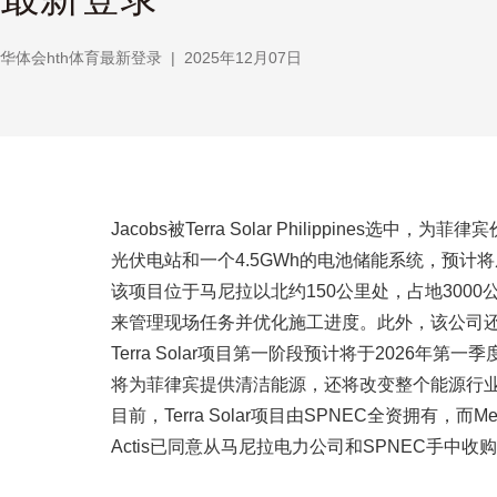
华体会hth体育最新登录
|
2025年12月07日
Jacobs被Terra Solar Philippines
光伏电站和一个4.5GWh的电池储能系统，预计
该项目位于马尼拉以北约150公里处，占地3000
来管理现场任务并优化施工进度。此外，该公司
Terra Solar项目第一阶段预计将于202
将为菲律宾提供清洁能源，还将改变整个能源行
目前，Terra Solar项目由SPNEC全资拥有，而Me
Actis已同意从马尼拉电力公司和SPNEC手中