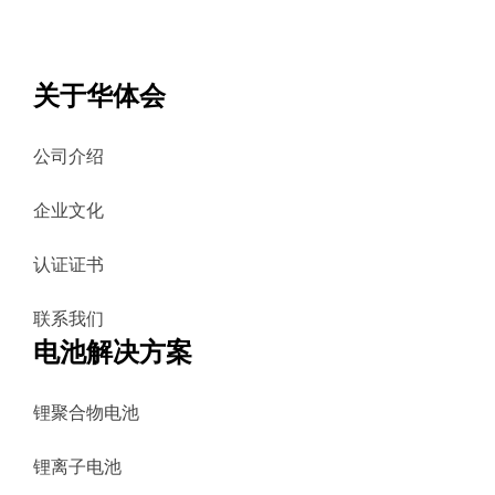
关于华体会
公司介绍
企业文化
认证证书
联系我们
电池解决方案
锂聚合物电池
锂离子电池