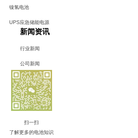
镍氢电池
UPS应急储能电源
新闻资讯
行业新闻
公司新闻
扫一扫
了解更多的电池知识