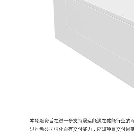
本轮融资旨在进一步支持晟运能源在储能行业的
过推动公司强化自有交付能力，缩短项目交付周