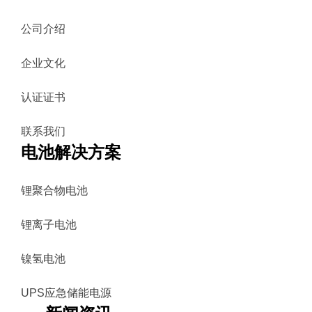
公司介绍
企业文化
认证证书
联系我们
电池解决方案
锂聚合物电池
锂离子电池
镍氢电池
UPS应急储能电源