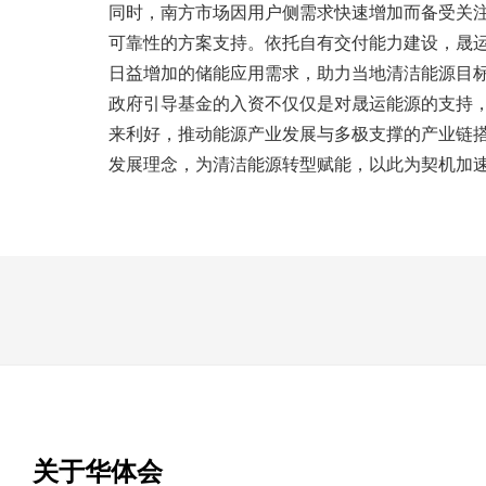
同时，南方市场因用户侧需求快速增加而备受关
可靠性的方案支持。依托自有交付能力建设，晟
日益增加的储能应用需求，助力当地清洁能源目
政府引导基金的入资不仅仅是对晟运能源的支持
来利好，推动能源产业发展与多极支撑的产业链
发展理念，为清洁能源转型赋能，以此为契机加
关于华体会