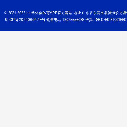
© 2021-2022 hth华体会体育APP官方网站 地址:广东省东莞市凝神镇蛟龙
粤ICP备2022060477号
销售电话:13925556088 传真:+86 0769-81001660