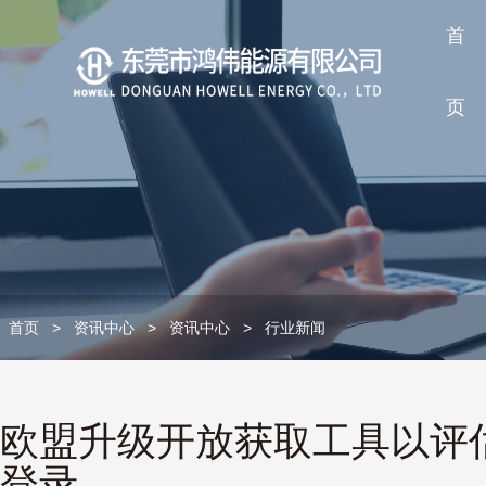
首
页
首页
>
资讯中心
>
资讯中心
>
行业新闻
欧盟升级开放获取工具以评估
登录