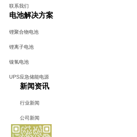
联系我们
电池解决方案
锂聚合物电池
锂离子电池
镍氢电池
UPS应急储能电源
新闻资讯
行业新闻
公司新闻