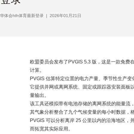
华体会hth体育最新登录
|
2026年01月21日
欧盟委员会发布了PVGIS 5.3 版，这是一款
计算。
PVGIS 估算特定位置的电力产量、季节性生产
它提供并网或离网系统、固定或跟踪器安装面板以
量输出。
该工具还模拟带有电池存储的离网系统的能量流
其气象分析整合了九个气候变量的每小时数据，
PVGIS 可以分析离岸 25 公里以内的沿海
而拓宽其实际应用。