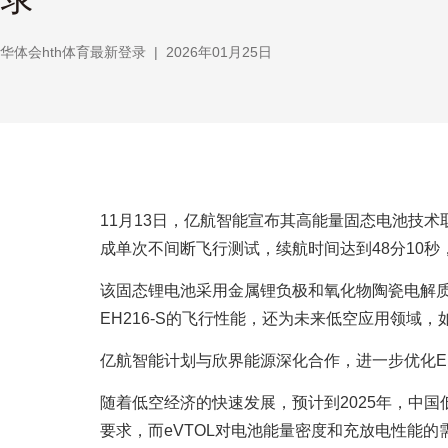
华体会hth体育最新登录
|
2026年01月25日
11月13日，亿航智能宣布其高能量固态电池技术取
成单次不间断飞行测试，续航时间达到48分10秒
该固态锂电池采用金属锂负极和氧化物陶瓷电解质，
EH216-S的飞行性能，还为未来低空应用领
亿航智能计划与欣界能源深化合作，进一步优化EH
随着低空经济的快速发展，预计到2025年，中国低
要求，而eVTOL对电池能量密度和充放电性能的