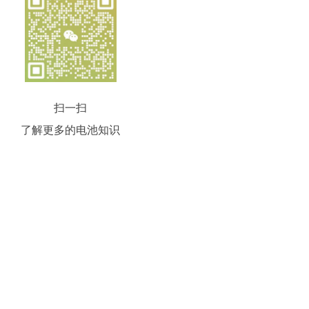
扫一扫
了解更多的电池知识