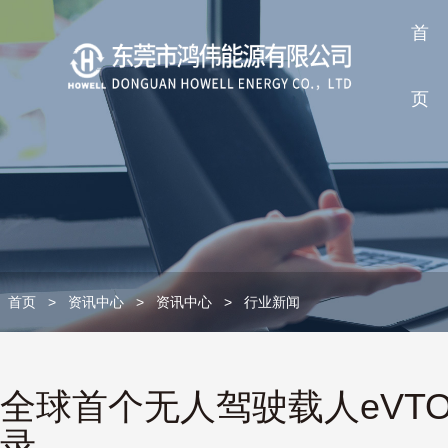
首
页
首页
>
资讯中心
>
资讯中心
>
行业新闻
全球首个无人驾驶载人eVTO
录