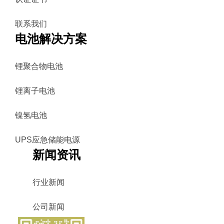
联系我们
电池解决方案
锂聚合物电池
锂离子电池
镍氢电池
UPS应急储能电源
新闻资讯
行业新闻
公司新闻