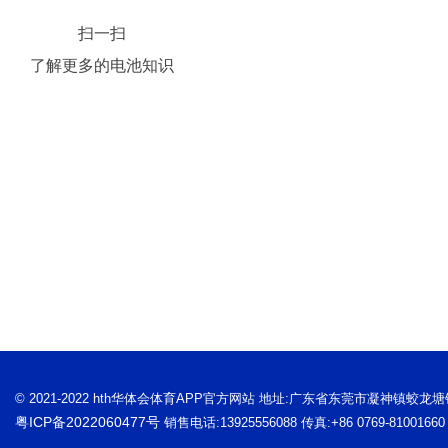
扫一扫
了解更多的电池知识
© 2021-2022 hth华体会体育APP官方网站 地址:广东省东莞市凝神镇蛟龙
粤ICP备2022060477号
销售电话:13925556088 传真:+86 0769-81001660