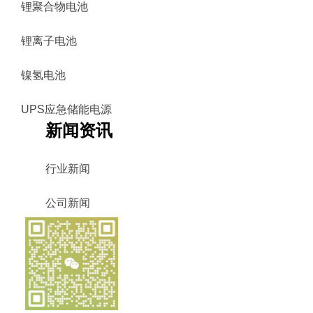
锂聚合物电池
锂离子电池
镍氢电池
UPS应急储能电源
新闻资讯
行业新闻
公司新闻