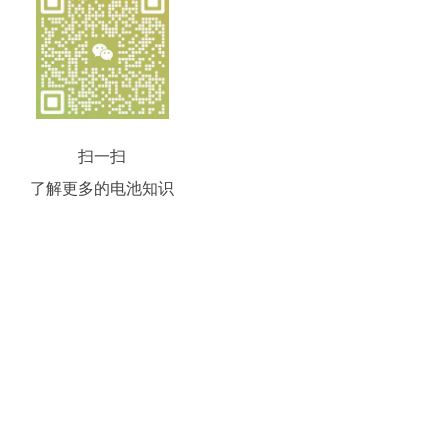
扫一扫
了解更多的电池知识