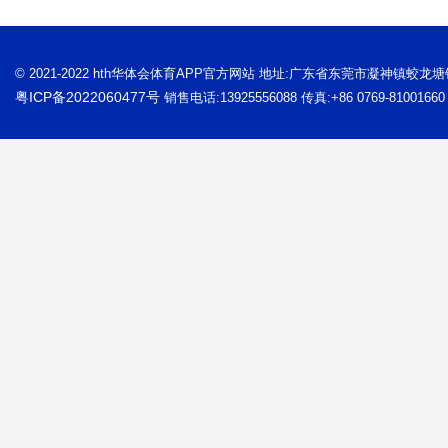
© 2021-2022 hth华体会体育APP官方网站 地址:广东省东莞市凝神镇蛟龙
粤ICP备2022060477号
销售电话:13925556088 传真:+86 0769-81001660