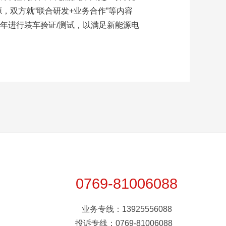
，双方就“联合研发+业务合作”等内容
年进行装车验证/测试，以满足新能源电
0769-81006088
业务专线：13925556088
投诉专线：0769-81006088