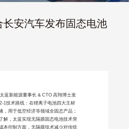
合长安汽车发布固态电池
太蓝新能源董事长 & CTO 高翔博士发
-2-1技术路线：在锂离子电池四大主材
液，用于低空经济等领域全固态产品；
了解，太蓝实现无隔膜固态电池技术突
成本控制方面，无隔膜技术减少对传统