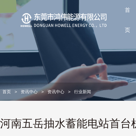
首
页
首页
>
资讯中心
>
资讯中心
>
行业新闻
河南五岳抽水蓄能电站首台机