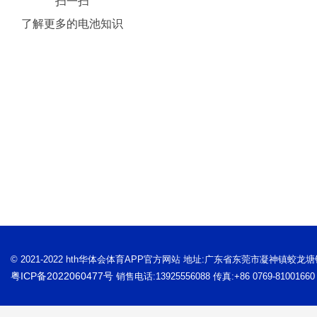
扫一扫
了解更多的电池知识
© 2021-2022 hth华体会体育APP官方网站 地址:广东省东莞市凝神镇蛟龙
粤ICP备2022060477号
销售电话:13925556088 传真:+86 0769-81001660