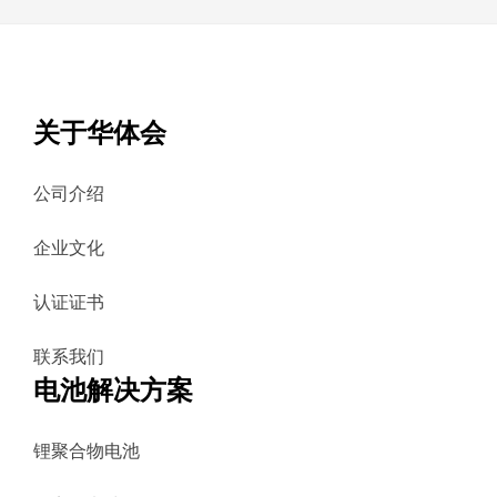
关于华体会
公司介绍
企业文化
认证证书
联系我们
电池解决方案
锂聚合物电池