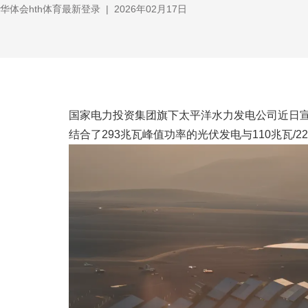
华体会hth体育最新登录
|
2026年02月17日
国家电力投资集团旗下太平洋水力发电公司近日
结合了293兆瓦峰值功率的光伏发电与110兆瓦/