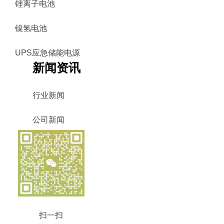
锂离子电池
镍氢电池
UPS应急储能电源
新闻资讯
行业新闻
公司新闻
扫一扫