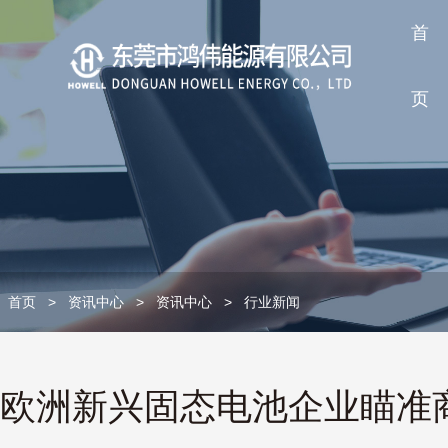
首
页
首页
>
资讯中心
>
资讯中心
>
行业新闻
欧洲新兴固态电池企业瞄准商