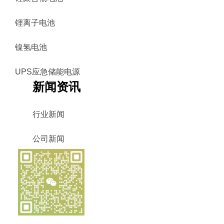
锂离子电池
镍氢电池
UPS应急储能电源
新闻资讯
行业新闻
公司新闻