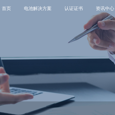
首页
电池解决方案
认证证书
资讯中心