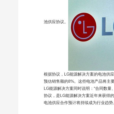
池供应协议。
根据协议，LG能源解决方案的电池供应将
预估销售额的8%。这些电池产品将主
LG能源解决方案同时说明：“合同数量
协议，是LG能源解决方案近年来获得
电池供应合作预计将持续成为行业趋势