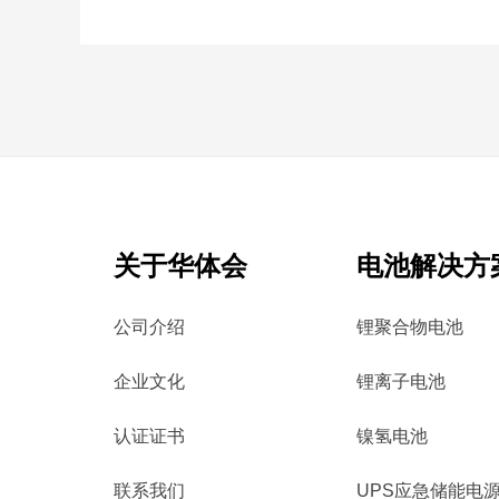
关于华体会
电池解决方
公司介绍
锂聚合物电池
企业文化
锂离子电池
认证证书
镍氢电池
联系我们
UPS应急储能电