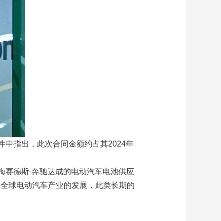
件中指出，此次合同金额约占其2024年
梅赛德斯-奔驰达成的电动汽车电池供应
着全球电动汽车产业的发展，此类长期的