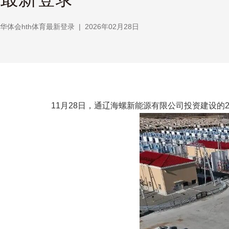
华体会hth体育最新登录
|
2026年02月28日
11月28日，通辽海螺新能源有限公司投资建设