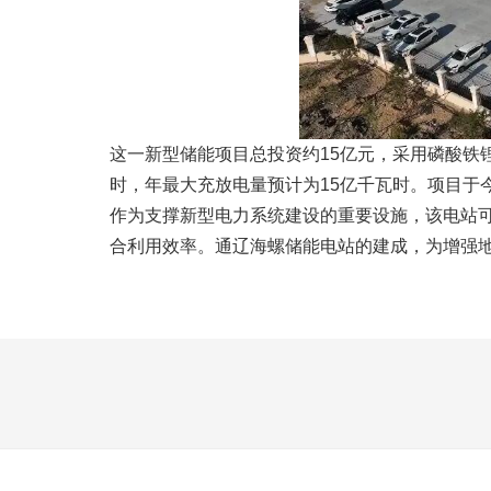
这一新型储能项目总投资约15亿元，采用磷酸铁锂
时，年最大充放电量预计为15亿千瓦时。项目于今
作为支撑新型电力系统建设的重要设施，该电站
合利用效率。通辽海螺储能电站的建成，为增强