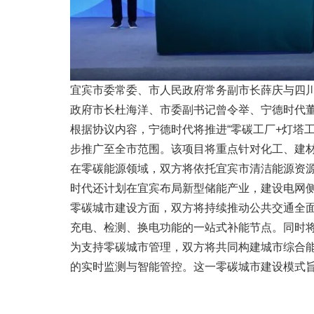
宜宾市委常委、市人民政府常务副市长薛庆与四
政府市长杜海洋、市委副书记曾令举、宁德时代
根据协议内容，宁德时代将推进“零碳工厂+灯塔
步推广至全市范围。该项目将重点针对化工、建
在零碳能源领域，双方将依托宜宾市清洁能源资
时代还计划在宜宾布局新型储能产业，建设电网
零碳城市建设方面，双方将持续推动公共交通全
充电、检测、换电功能的一站式补能节点。同时
为支持零碳城市管理，双方将共同构建城市综合
的实时监测与智能管控。这一零碳城市建设模式