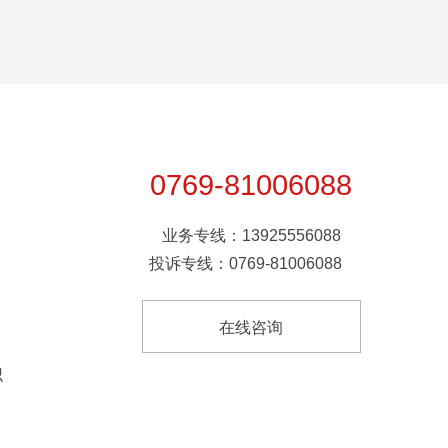
0769-81006088
业务专线：13925556088
投诉专线：0769-81006088
在线咨询
识