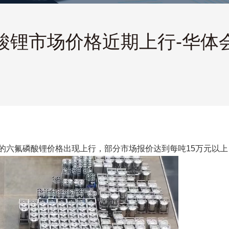
锂市场价格近期上行-华体会
的六氟磷酸锂价格出现上行，部分市场报价达到每吨15万元以