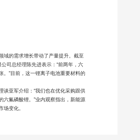
领域的需求增长带动了产量提升。截至
限公司总经理陈先进表示：“前两年，六
张。”目前，这一锂离子电池重要材料的
理谈亚军介绍：“我们也在优化采购跟供
的六氟磷酸锂。”业内观察指出，新能源
市场变化。