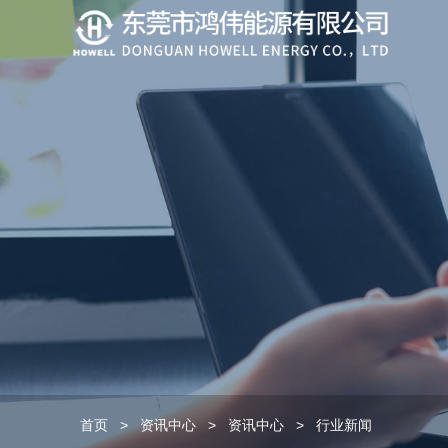
首页
>
资讯中心
>
资讯中心
>
行业新闻