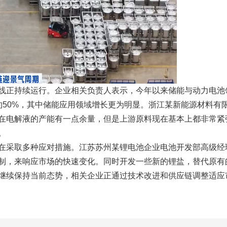
线正持续运行。企业相关负责人表示，今年以来储能与动力电池
约50%，其中储能应用领域增长更为明显。浙江某新能源材料有
在电解液的产能有一点余量，但是上游原料现在基本上都非常紧
。
在采取多种应对措施。江苏苏州某锂电池企业电池开发部高级经
制，来响应市场的快速变化。同时开发一些新的锂盐，替代原有
继续保持当前态势，相关企业正通过技术改进和供应链调整适应