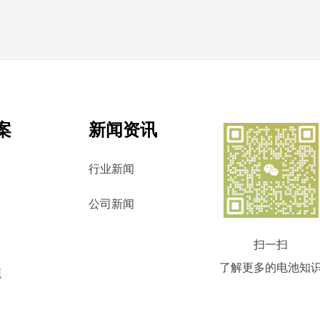
案
新闻资讯
行业新闻
公司新闻
扫一扫
了解更多的电池知
源