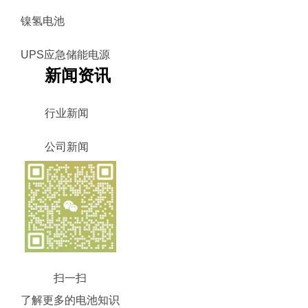
镍氢电池
UPS应急储能电源
新闻资讯
行业新闻
公司新闻
扫一扫
了解更多的电池知识