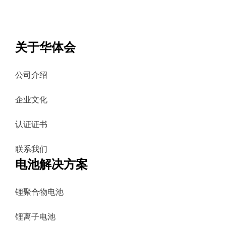
关于华体会
公司介绍
企业文化
认证证书
联系我们
电池解决方案
锂聚合物电池
锂离子电池