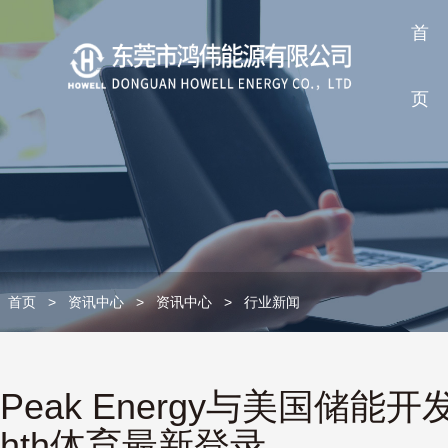
首
页
首页
>
资讯中心
>
资讯中心
>
行业新闻
Peak Energy与美国
hth体育最新登录