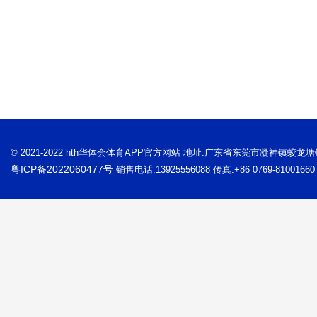
© 2021-2022 hth华体会体育APP官方网站 地址:广东省东莞市凝神镇蛟龙
粤ICP备2022060477号
销售电话:13925556088 传真:+86 0769-81001660