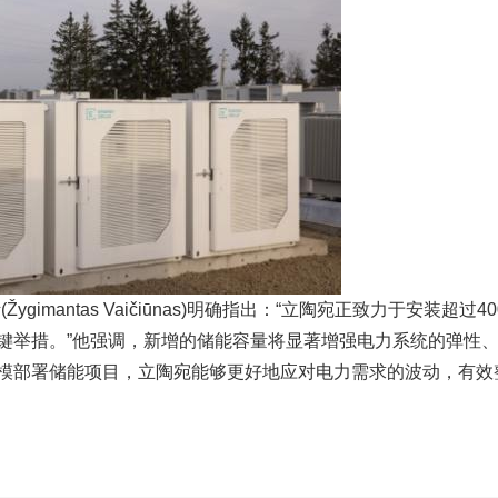
gimantas Vaičiūnas)明确指出：“立陶宛正致力于安装
键举措。”他强调，新增的储能容量将显著增强电力系统的弹性
模部署储能项目，立陶宛能够更好地应对电力需求的波动，有效