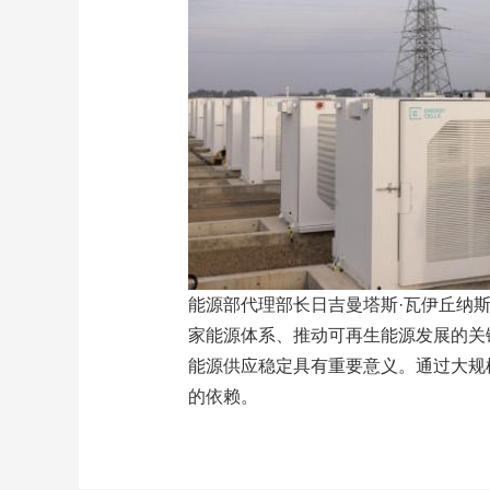
能源部代理部长日吉曼塔斯·瓦伊丘纳斯(Žy
家能源体系、推动可再生能源发展的关
能源供应稳定具有重要意义。通过大规
的依赖。