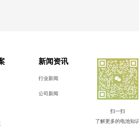
案
新闻资讯
行业新闻
公司新闻
扫一扫
了解更多的电池知
源