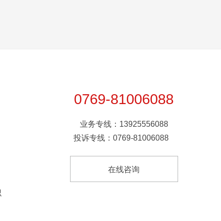
0769-81006088
业务专线：13925556088
投诉专线：0769-81006088
在线咨询
识