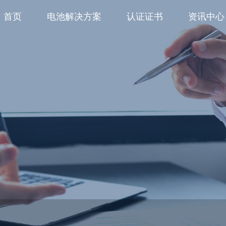
首页
电池解决方案
认证证书
资讯中心