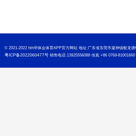
© 2021-2022 hth华体会体育APP官方网站 地址:广东省东莞市凝神镇蛟龙
粤ICP备2022060477号
销售电话:13925556088 传真:+86 0769-81001660