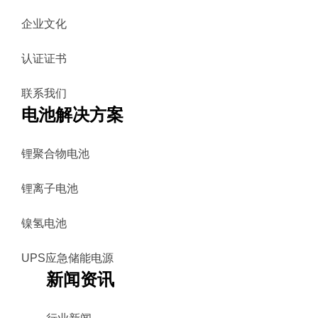
企业文化
认证证书
联系我们
电池解决方案
锂聚合物电池
锂离子电池
镍氢电池
UPS应急储能电源
新闻资讯