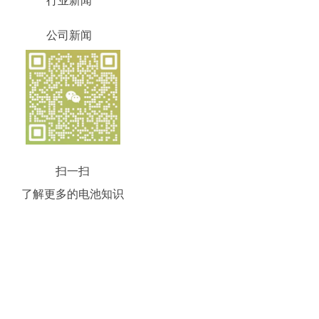
行业新闻
公司新闻
扫一扫
了解更多的电池知识