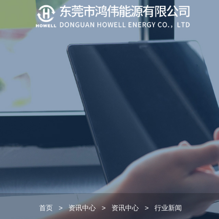
首页
>
资讯中心
>
资讯中心
>
行业新闻