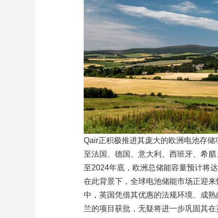
Qair正积极推进其庞大的欧洲电池存
至法国、德国、意大利、西班牙、希腊
至2024年底，欧洲总储能容量预计将
在此背景下，全球电池储能市场正迎来快速增
中，英国凭借其优惠的法规环境、成熟
兰的项目获批，无疑将进一步巩固其在