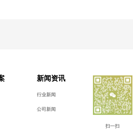
案
新闻资讯
行业新闻
公司新闻
扫一扫