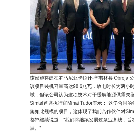
该设施将建在罗马尼亚卡拉什-塞韦林县 Obreja 公社的
该项目装机容量高达98.6兆瓦，放电时长为两小时
域，但该公司认为这项技术对于缓解能源供需失
Simtel首席执行官Mihai Tudor表示：“
施如此规模的项目，这体现了我们合作伙伴对Sim
都铎继续说道：“我们将继续发展这条业务线，
展。”