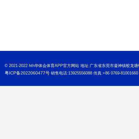
© 2021-2022 hth华体会体育APP官方网站 地址:广东省东莞市凝神镇蛟龙
粤ICP备2022060477号
销售电话:13925556088 传真:+86 0769-81001660