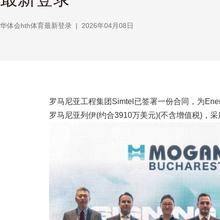
华体会hth体育最新登录
|
2026年04月08日
罗马尼亚工程集团Simtel已签署一份合同，为Energy
罗马尼亚列伊(约合3910万美元)(不含增值税)，