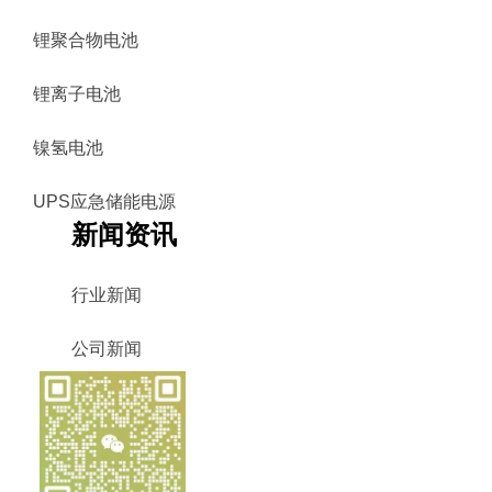
锂聚合物电池
锂离子电池
镍氢电池
UPS应急储能电源
新闻资讯
行业新闻
公司新闻