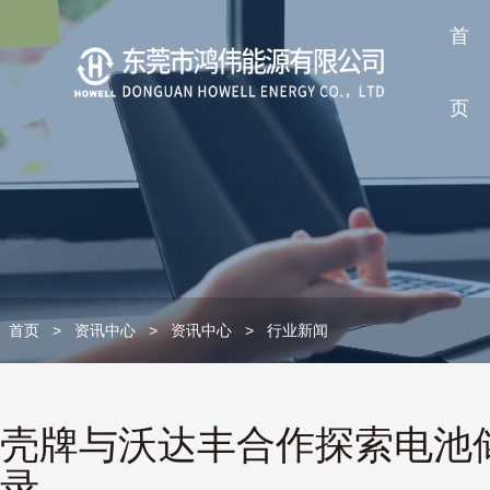
首
页
首页
>
资讯中心
>
资讯中心
>
行业新闻
壳牌与沃达丰合作探索电池储
录