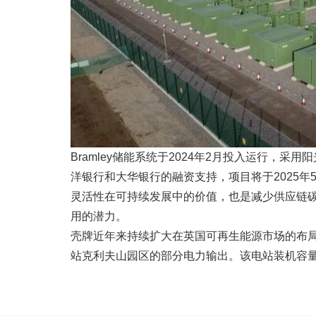
Bramley储能系统于2024年2月投入运行，采用
洋银行和大华银行的融资支持，项目将于2025
灵活性在可持续发展中的价值，也是减少供应链碳
用的潜力。
壳牌近年来持续扩大在英国可再生能源市场的布局。2
站克利夫山园区的部分电力输出。该电站装机容量3