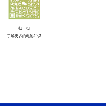
扫一扫
了解更多的电池知识