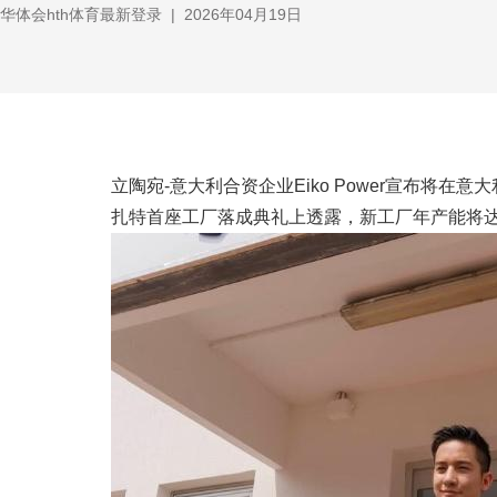
华体会hth体育最新登录
|
2026年04月19日
立陶宛-意大利合资企业Eiko Power宣布将
扎特首座工厂落成典礼上透露，新工厂年产能将达