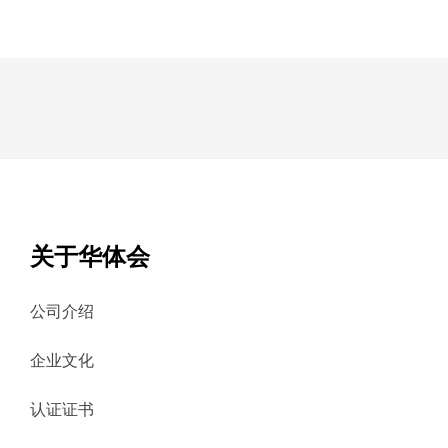
关于华体会
公司介绍
企业文化
认证证书