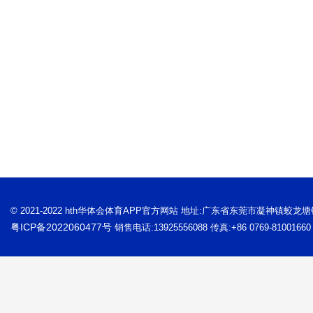
© 2021-2022 hth华体会体育APP官方网站 地址:广东省东莞市凝神镇蛟龙
粤ICP备2022060477号
销售电话:13925556088 传真:+86 0769-81001660