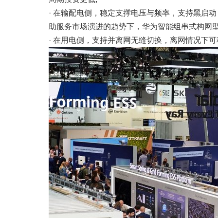
· 在输配电侧，稳定支撑电压与频率，支持黑启
助服务市场演进的趋势下，华为智能组串式构网型
· 在用电侧，支持并离网无缝切换，离网情况下可