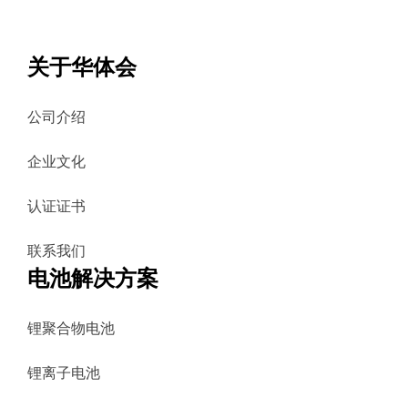
关于华体会
公司介绍
企业文化
认证证书
联系我们
电池解决方案
锂聚合物电池
锂离子电池