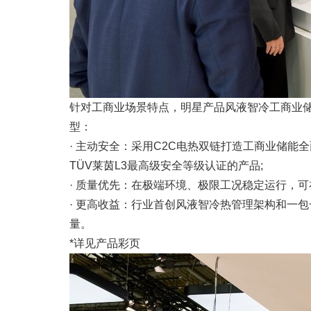
针对工商业场景特点，明星产品风液智冷工商业储能
型：
· 主动安全：采用C2C电热双链打造工商业储能全面
TÜV莱茵L3最高级安全等级认证的产品;
· 质量优先：在极端环境、极限工况稳定运行，可在5
· 更高收益：行业首创风液智冷热管理架构和一包一优
量。
*详见产品彩页