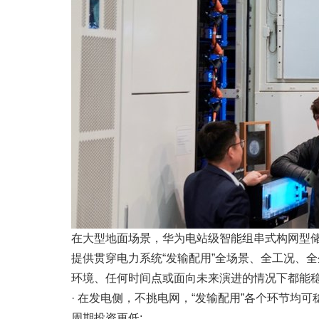
在大型地面场景，华为电站级智能组串式构网型
提供贯穿电力系统“发输配用”全场景、全工况、
环境、任何时间点或面向未来演进的情况下都能
· 在发电侧，不挑电网，“发输配用”各个环节
周期投资更低;