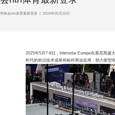
华体会hth体育最新登录
|
2026年05月20日
2025年5月7-9日，Intersolar Eur
时代的前沿技术成果和标杆商业应用，助力新型