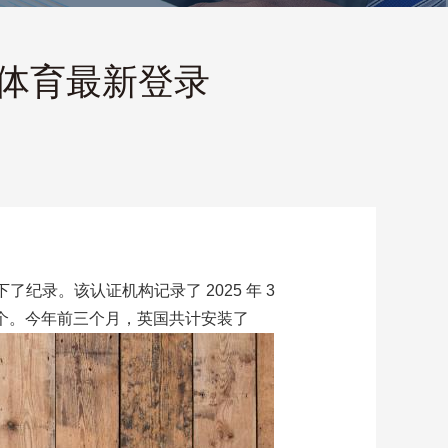
h体育最新登录
了纪录。该认证机构记录了 2025 年 3
75 个。今年前三个月，英国共计安装了