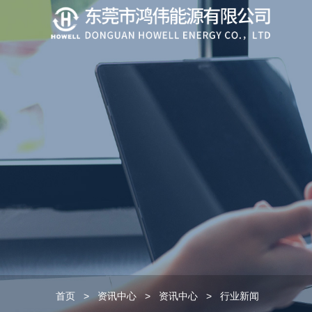
首页
>
资讯中心
>
资讯中心
>
行业新闻