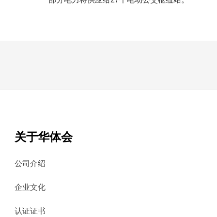
关于华体会
公司介绍
企业文化
认证证书