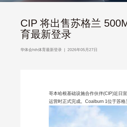
CIP 将出售苏格兰 500M
育最新登录
华体会hth体育最新登录
|
2026年05月27日
哥本哈根基础设施合作伙伴(CIP)近日宣布，
运营时正式完成。Coalburn 1位于