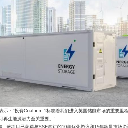
Gilligan表示："投资Coalburn 1标志着我们进入英国储能市
可再生能源潜力至关重要。"
作。该项目已获得与SSE签订的10年优化协议和15年容量市场协