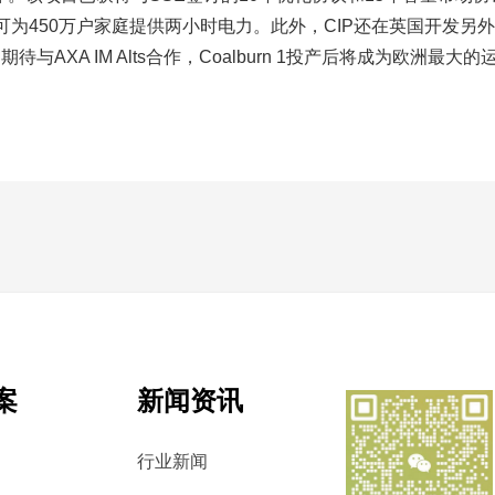
h，可为450万户家庭提供两小时电力。此外，CIP还在英国开发另外
："我们期待与AXA IM Alts合作，Coalburn 1投产后将成为欧
案
新闻资讯
行业新闻