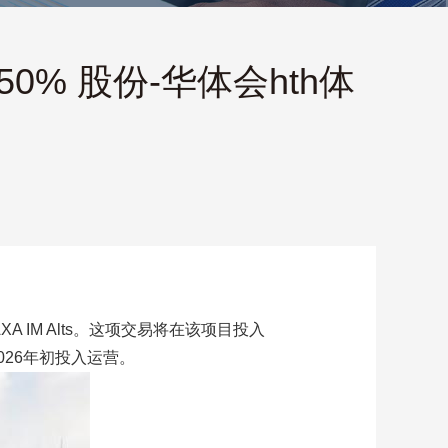
 50% 股份-华体会hth体
XA IM Alts。这项交易将在该项目投入
2026年初投入运营。