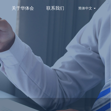
关于华体会
联系我们
简体中文