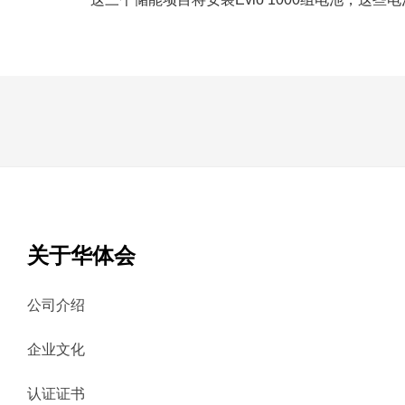
关于华体会
公司介绍
企业文化
认证证书