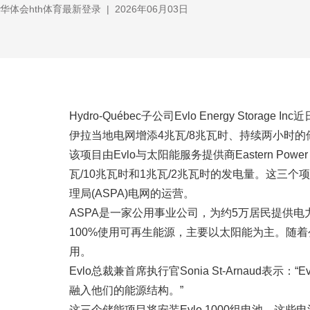
华体会hth体育最新登录
|
2026年06月03日
Hydro-Québec子公司Evlo Energy 
伊拉当地电网增添4兆瓦/8兆瓦时、持续两小时的
该项目由Evlo与太阳能服务提供商Eastern P
瓦/10兆瓦时和1兆瓦/2兆瓦时的发电量。这
理局(ASPA)电网的运营。
ASPA是一家公用事业公司，为约5万居民提供电
100%使用可再生能源，主要以太阳能为主。随
用。
Evlo总裁兼首席执行官Sonia St-Arnau
融入他们的能源结构。”
这三个储能项目将安装Evlo 1000组电池，这些