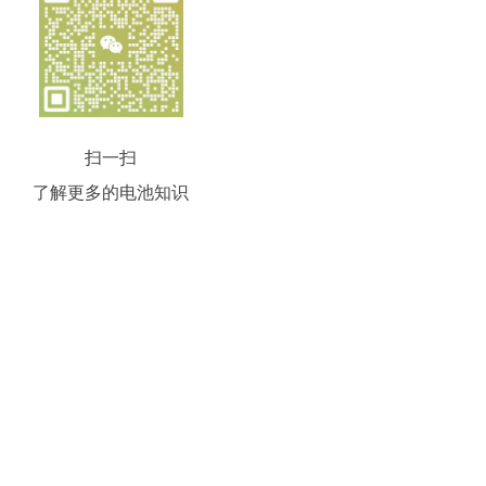
扫一扫
了解更多的电池知识