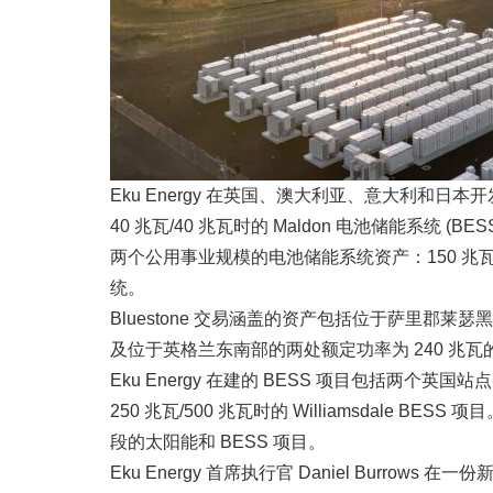
Eku Energy 在英国、澳大利亚、意大利和日
40 兆瓦/40 兆瓦时的 Maldon 电池储能系统 
两个公用事业规模的电池储能系统资产：150 兆瓦/150 
统。
Bluestone 交易涵盖的资产包括位于萨里郡莱瑟黑
及位于英格兰东南部的两处额定功率为 240 兆瓦的 
Eku Energy 在建的 BESS 项目包括两个英国
250 兆瓦/500 兆瓦时的 Williamsdale BE
段的太阳能和 BESS 项目。
Eku Energy 首席执行官 Daniel Burrow