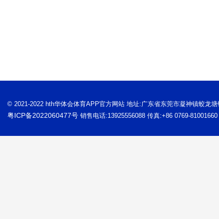
© 2021-2022 hth华体会体育APP官方网站 地址:广东省东莞市凝神镇蛟龙
粤ICP备2022060477号
销售电话:13925556088 传真:+86 0769-81001660