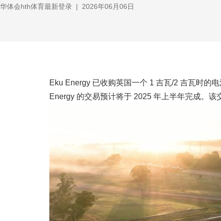
华体会hth体育最新登录
|
2026年06月06日
Eku Energy 已收购英国一个 1 吉瓦/2 吉瓦时
Energy 的交易预计将于 2025 年上半年完成