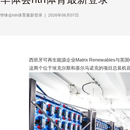
华体会hth体育最新登录
|
2026年06月07日
西班牙可再生能源企业Matrix Renewables与英
这两个位于埃克尔斯和基尔马诺克的项目总装机容量