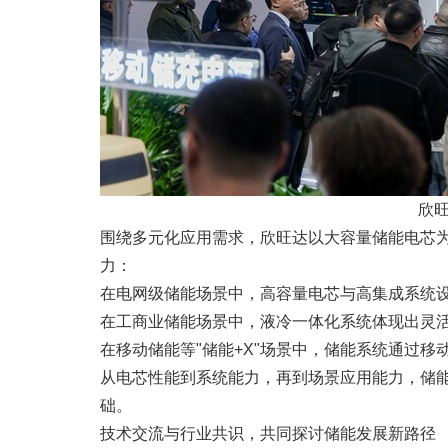
欣旺
围绕多元化应用需求，欣旺达以大容量储能电芯
力：
在电网级储能场景中，高容量电芯与高集成系统设
在工商业储能场景中，液冷一体化系统体现出灵活
在移动储能等"储能+X"场景中，储能系统通过
从电芯性能到系统能力，再到场景应用能力，储能
础。
技术交流与行业共识，共同探讨储能发展新路径