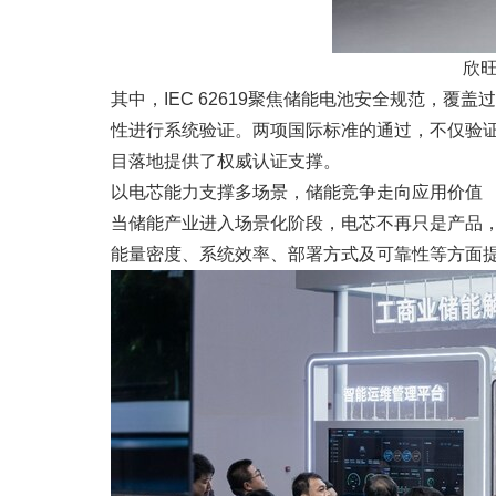
欣旺
其中，IEC 62619聚焦储能电池安全规范，覆盖
性进行系统验证。两项国际标准的通过，不仅验
目落地提供了权威认证支撑。
以电芯能力支撑多场景，储能竞争走向应用价值
当储能产业进入场景化阶段，电芯不再只是产品
能量密度、系统效率、部署方式及可靠性等方面