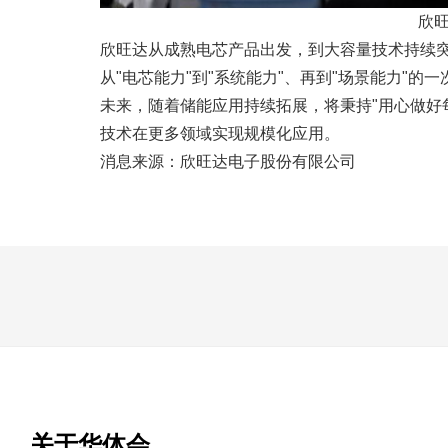
欣旺
欣旺达从成熟电芯产品出发，到大容量技术持续突
从"电芯能力"到"系统能力"、再到"场景能力"
未来，随着储能应用持续拓展，将秉持"用心做好
技术在更多领域实现规模化应用。
消息来源：欣旺达电子股份有限公司
关于华体会