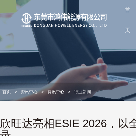
首
页
首页
>
资讯中心
>
资讯中心
>
行业新闻
欣旺达亮相ESIE 2026
录