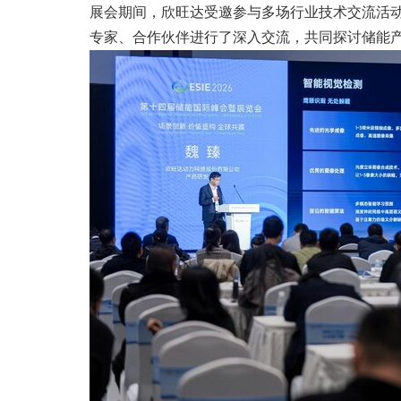
展会期间，欣旺达受邀参与多场行业技术交流活
专家、合作伙伴进行了深入交流，共同探讨储能