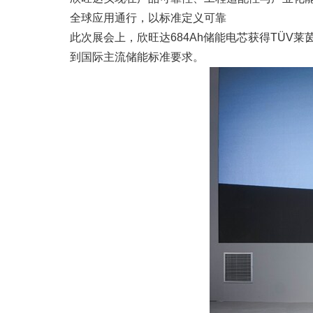
全球应用通行，以标准定义可靠
此次展会上，欣旺达684Ah储能电芯获得TÜV莱茵
到国际主流储能标准要求。