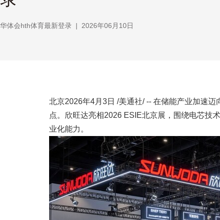
华体会hth体育最新登录
|
2026年06月10日
北京2026年4月3日 /美通社/ -- 在储能
点。欣旺达亮相2026 ESIE北京展，围绕电
业化能力。