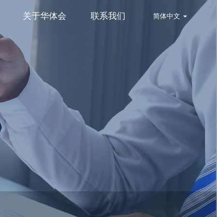
关于华体会
联系我们
简体中文