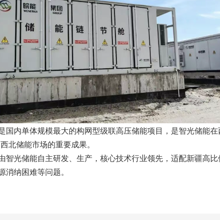
国内单体规模最大的构网型级联高压储能项目，是智光储能在西北
展西北储能市场的重要成果。
由智光储能自主研发、生产，核心技术行业领先，适配新疆高比
源消纳困难等问题。