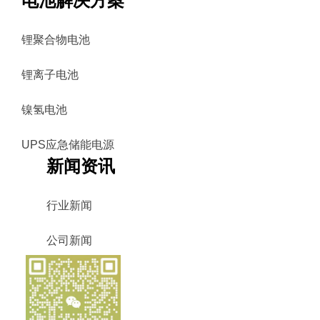
电池解决方案
锂聚合物电池
锂离子电池
镍氢电池
UPS应急储能电源
新闻资讯
行业新闻
公司新闻