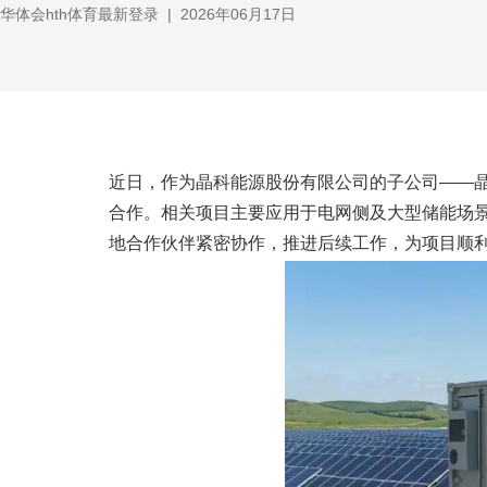
华体会hth体育最新登录
|
2026年06月17日
近日，作为晶科能源股份有限公司的子公司——晶
合作。相关项目主要应用于电网侧及大型储能场
地合作伙伴紧密协作，推进后续工作，为项目顺