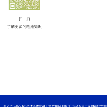
扫一扫
了解更多的电池知识
© 2021-2022 hth华体会体育APP官方网站 地址:广东省东莞市凝神镇蛟龙