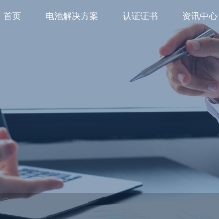
首页
电池解决方案
认证证书
资讯中心