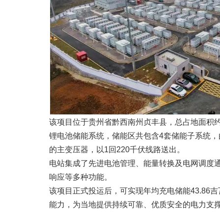
该项目位于贵州省黔西南州贞丰县，总占地面积约2
锂电池储能系统，储能区共包含4套储能子系统，由4
的主变压器，以1回220千伏线路送出。
电站集成了先进电池管理、能量转换及电网调度
响应等多种功能。
该项目正式投运后，可实现年均充电储能43.86
能力，为当地提供持续可靠、优质安全的电力支