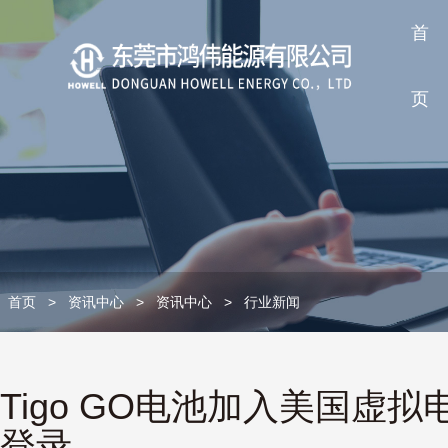
首
页
首页
>
资讯中心
>
资讯中心
>
行业新闻
Tigo GO电池加入美国虚
登录