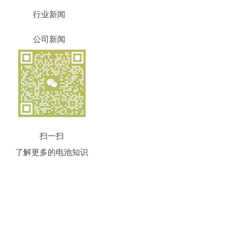
行业新闻
公司新闻
扫一扫
了解更多的电池知识