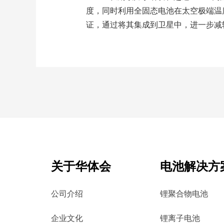
度，同时利用全固态电池在太空极端温
证，通过将其集成到卫星中，进一步减
关于华体会
电池解决方
公司介绍
锂聚合物电池
企业文化
锂离子电池