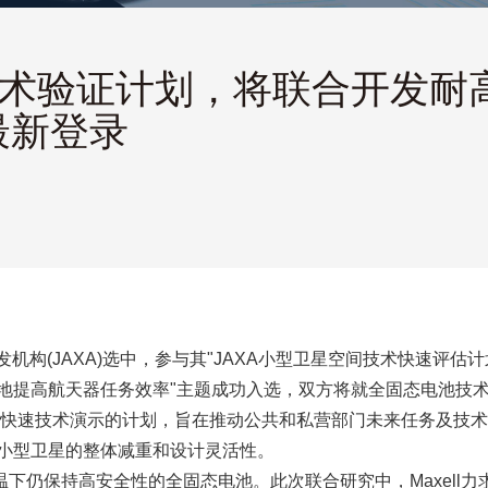
A太空技术验证计划，将联合开发
最新登录
构(JAXA)选中，参与其"JAXA小型卫星空间技术快速评估计划"(JA
地提高航天器任务效率"主题成功入选，双方将就全固态电池技
进行快速技术演示的计划，旨在推动公共和私营部门未来任务及技术的研
小型卫星的整体减重和设计灵活性。
°C高温下仍保持高安全性的全固态电池。此次联合研究中，Maxel