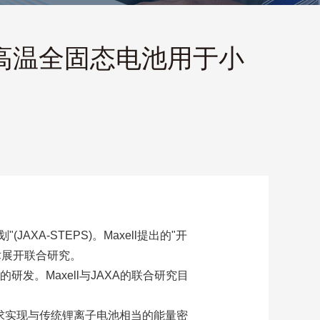
耐高温全固态电池用于小
XA-STEPS)。Maxell提出的"开
术展开联合研究。
发。Maxell与JAXA的联合研究目
l力求实现与传统锂离子电池相当的能量密