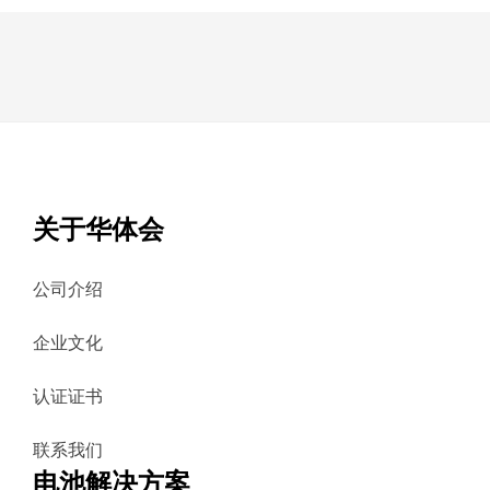
关于华体会
公司介绍
企业文化
认证证书
联系我们
电池解决方案